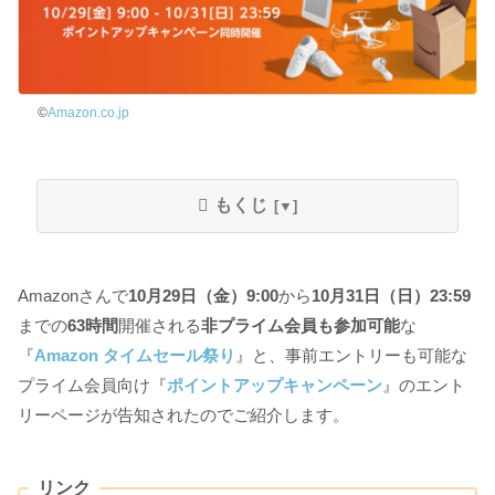
©
Amazon.co.jp
もくじ
Amazonさんで
10月29日（金）9:00
から
10月31日（日）23:59
までの
63時間
開催される
非プライム会員も参加可能
な
『
Amazon タイムセール祭り
』と、事前エントリーも可能な
プライム会員向け『
ポイントアップキャンペーン
』のエント
リーページが告知されたのでご紹介します。
リンク