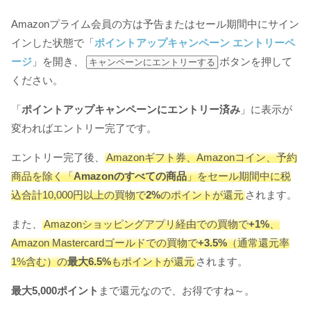
Amazonプライム会員の方は予告またはセール期間中にサイン
インした状態で「
ポイントアップキャンペーン エントリーペ
ージ
」を開き、
ボタンを押して
キャンペーンにエントリーする
ください。
「
ポイントアップキャンペーンにエントリー済み
」に表示が
変わればエントリー完了です。
エントリー完了後、
Amazonギフト券、Amazonコイン、予約
商品を除く「
Amazonのすべての商品
」をセール期間中に税
込合計10,000円以上の買物で
2%
のポイントが還元
されます。
また、
Amazonショッピングアプリ経由での買物で
+1%
、
Amazon Mastercardゴールドでの買物で
+3.5%
（通常還元率
1%含む）の
最大6.5%
もポイントが還元
されます。
最大5,000ポイント
まで還元なので、お得ですね～。